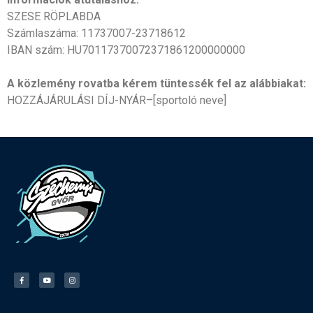
SZESE RÖPLABDA
Számlaszáma: 11737007-23718612
IBAN szám: HU70117370072371861200000000
A közlemény rovatba kérem tüntessék fel az alábbiakat:
HOZZÁJÁRULÁSI DÍJ-NYÁR
–
[sportoló neve]