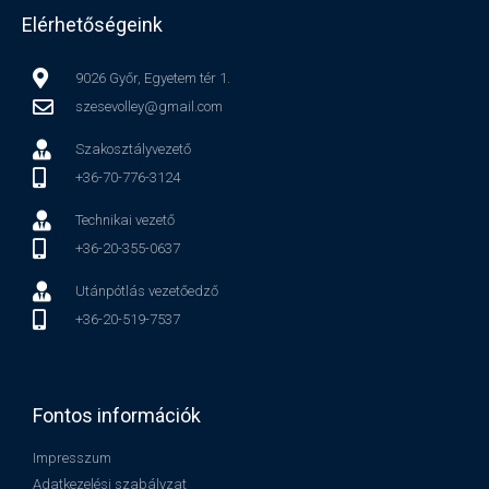
Elérhetőségeink
9026 Győr, Egyetem tér 1.
szesevolley@gmail.com
Szakosztályvezető
+36-70-776-3124
Technikai vezető
+36-20-355-0637
Utánpótlás vezetőedző
+36-20-519-7537
Fontos információk
Impresszum
Adatkezelési szabályzat