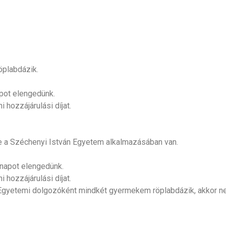
öplabdázik.
pot elengedünk.
hozzájárulási díjat.
e a Széchenyi István Egyetem alkalmazásában van.
ónapot elengedünk.
hozzájárulási díjat.
y Egyetemi dolgozóként mindkét gyermekem röplabdázik, akkor n