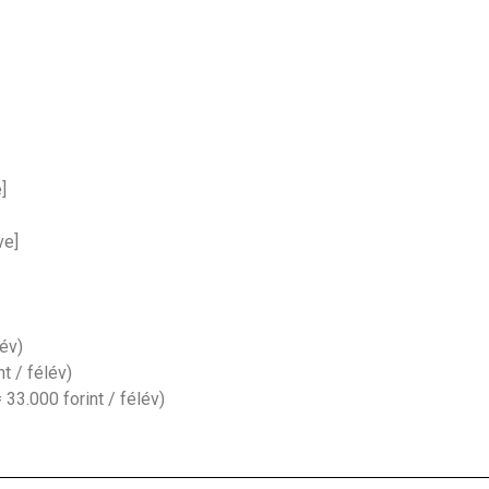
]
ve]
év)
t / félév)
 33.000 forint / félév)