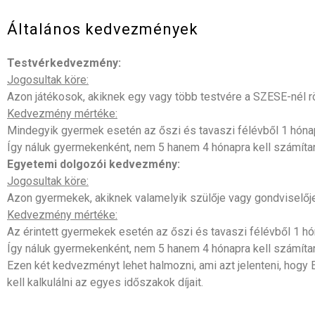
Általános kedvezmények
Testvérkedvezmény:
Jogosultak köre:
Azon játékosok, akiknek egy vagy több testvére a SZESE-nél r
Kedvezmény mértéke:
Mindegyik gyermek esetén az őszi és tavaszi félévből 1 hóna
Így náluk gyermekenként, nem 5 hanem 4 hónapra kell számítani 
Egyetemi dolgozói kedvezmény:
Jogosultak köre:
Azon gyermekek, akiknek valamelyik szülője vagy gondviselőj
Kedvezmény mértéke:
Az érintett gyermekek esetén az őszi és tavaszi félévből 1 h
Így náluk gyermekenként, nem 5 hanem 4 hónapra kell számítani 
Ezen két kedvezményt lehet halmozni, ami azt jelenteni, hog
kell kalkulálni az egyes időszakok díjait.