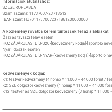
Információk átutaláshoz:
SZESE RÖPLABDA
Számlaszáma: 11737007-23718612
IBAN szám: HU70117370072371861200000000
A közlemény rovatba kérem tüntessék fel az alábbiakat:
Őszi és tavaszi félév esetén
HOZZÁJÁRULÁSI DÍJ-U20
-[kedvezmény kódja]-
[sportoló neve
Nyári időszak esetén
HOZZÁJÁRULÁSI DÍJ-NYAR
-[kedvezmény kódja]-
[sportoló ne
Kedvezmények kódjai:
K1: testvér kedvezmény (4 hónap * 11.000 = 44.000 forint / fél
K2: SZE dolgozói kedvezmény
(4 hónap * 11.000 = 44.000 forin
K12: testvér és SZE dolgozói kedvezmény
(3 hónap * 11.000 =