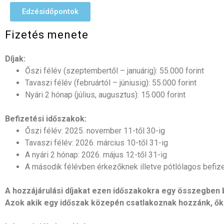
Edzésidőpontok
Fizetés menete
Díjak:
Őszi félév (szeptembertől – januárig): 55.000 forint
Tavaszi félév (februártól – júniusig): 55.000 forint
Nyári 2 hónap (július, augusztus): 15.000 forint
Befizetési időszakok:
Őszi félév: 2025. november 11-től 30-ig
Tavaszi félév: 2026. március 10-től 31-ig
A nyári 2 hónap: 2026. május 12-től 31-ig
A második félévben érkezőknek illetve pótlólagos befiz
A hozzájárulási díjakat ezen időszakokra egy összegben b
Azok akik egy időszak közepén csatlakoznak hozzánk, őket 