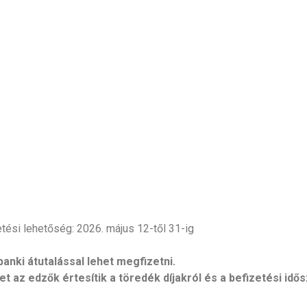
etési lehetőség:
2026. május 12-től 31-ig
anki átutalással lehet megfizetni.
az edzők értesítik a töredék díjakról és a befizetési idős