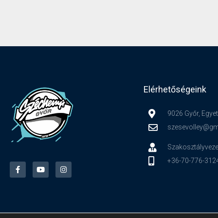
Elérhetőségeink
9026 Győr, Egyet
szesevolley@gm
Szakosztályveze
+36-70-776-312