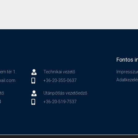
Fontos i
em tér 1.
Technikai vezető
Impressz
Adatkezelé
ail.com
+36-20-355-0637
tő
Utánpótlás vezetőedző
4
+36-20-519-7537