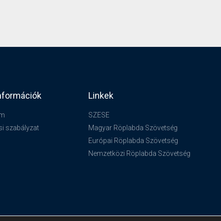
nformációk
Linkek
um
SZESE
si szabályzat
Magyar Röplabda Szövetség
Európai Röplabda Szövetség
Nemzetközi Röplabda Szövetség