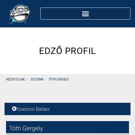
EDZŐ PROFIL
KEZDŐ OLDAL
EDZŐINK
TÓTH GERGELY
Szamosi Balázs
Tóth Gergely