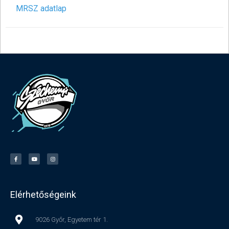
MRSZ adatlap
Elérhetőségeink
9026 Győr, Egyetem tér 1.