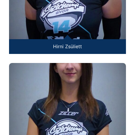
Hirni Zsüliett