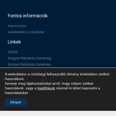
Fontos információk
Impresszum
Adatkezelési szabályzat
Linkek
SZESE
Magyar Röplabda Szövetség
Európai Röplabda Szövetség
Nemzetközi Röplabda Szövetség
A weboldalon a minőségi felhasználói élmény érdekében sütiket
használunk.
Ismerje meg tájékoztatónkat arról, hogy milyen sütiket
használunk, vagy a
beállítások
résznél ki lehet kapcsolni a
használatukat.
Elfogad
© Minden jog fenntartva!