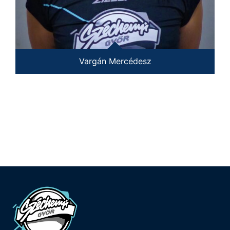
Vargán Mercédesz