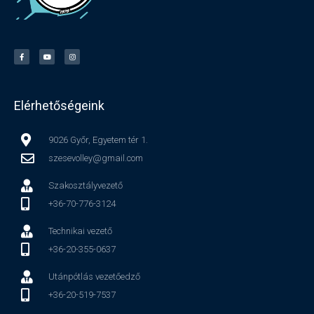
Elérhetőségeink
9026 Győr, Egyetem tér 1.
szesevolley@gmail.com
Szakosztályvezető
+36-70-776-3124
Technikai vezető
+36-20-355-0637
Utánpótlás vezetőedző
+36-20-519-7537