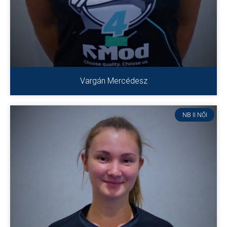
Vargán Mercédesz
NB II NŐI