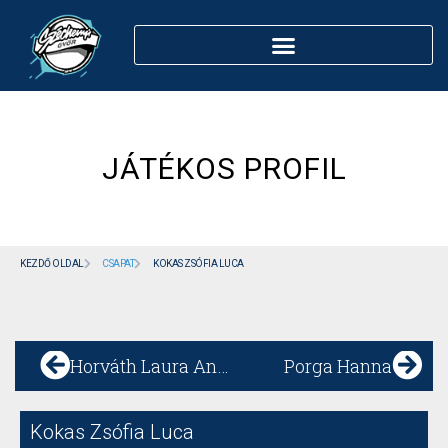
JÁTÉKOS PROFIL
KEZDŐ OLDAL
CSAPAT
KOKAS ZSÓFIA LUCA
Horváth Laura Angelika
Porga Hanna
Kokas Zsófia Luca