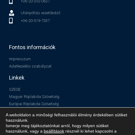
+36-20-355-0637
Utánpótlás vezetőedző
+36-20-519-7537
Fontos információk
Impresszum
Adatkezelési szabályzat
Linkek
SZESE
Magyar Röplabda Szövetség
Európai Röplabda Szövetség
Nemzetközi Röplabda Szövetség
A weboldalon a minőségi felhasználói élmény érdekében sütiket
használunk.
Ismerje meg tájékoztatónkat arról, hogy milyen sütiket
használunk, vagy a
beállítások
résznél ki lehet kapcsolni a