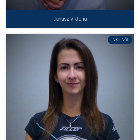
Juhász Viktória
NB II NŐI