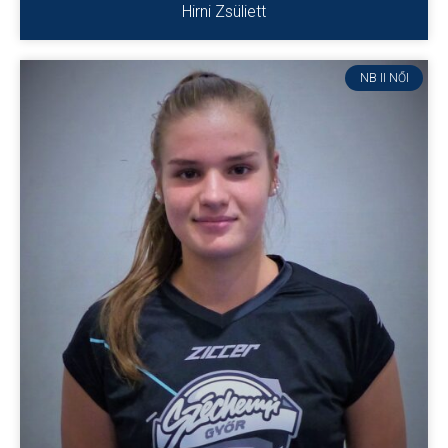
Hirni Zsüliett
NB II NŐI