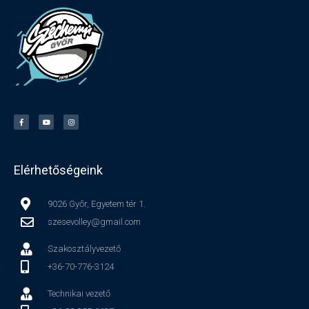
Elérhetőségeink
9026 Győr, Egyetem tér 1.
szesevolley@gmail.com
Szakosztályvezető
+36-70-776-3124
Technikai vezető