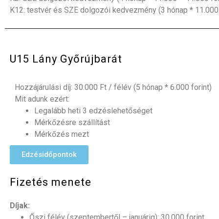
K12: testvér és SZE dolgozói kedvezmény
(3 hónap * 11.000 
U15 Lány Győrújbarát
Hozzájárulási díj
: 30.000 Ft / félév (5 hónap * 6.000 forint)
Mit adunk ezért:
Legalább heti 3 edzéslehetőséget
Mérkőzésre szállítást
Mérkőzés mezt
Edzésidőpontok
Fizetés menete
Díjak:
Őszi félév (szeptembertől – januárig): 30.000 forint