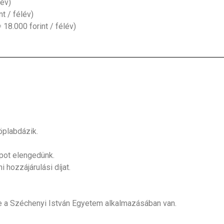
lév)
t / félév)
 18.000 forint / félév)
öplabdázik.
pot elengedünk.
hozzájárulási díjat.
e a Széchenyi István Egyetem alkalmazásában van.