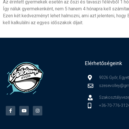
Az érintett gyermekek esetén az őszi és tavaszi félévből 1 h
Így náluk gyermekenként, nem 5 hanem 4 hónapra kell számítani 
Ezen két kedvezményt lehet halmozni, ami azt jelenteni, hog
kell kalkulálni az egyes időszakok díjait.
Elérhetőségeink
9026 Győr, Egyet
szesevolley@gm
Szakosztályveze
+36-70-776-312