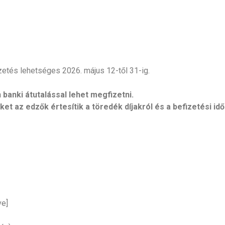
zetés lehetséges 2026. május 12-től 31-ig.
banki átutalással lehet megfizetni.
t az edzők értesítik a töredék díjakról és a befizetési idő
ve]