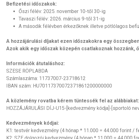
Befizetési időszakok:
Őszi félév: 2025. november 10-től 30-ig
Tavaszi félév: 2026. március 9-től 31-ig
A második félévben érkezőknek illetve pótlólagos befi
A hozzájárulási díjakat ezen időszakokra egy összegben 
Azok akik egy időszak közepén csatlakoznak hozzánk, őke
Információk átutaláshoz:
SZESE RÖPLABDA
Számlaszáma: 11737007-23718612
IBAN szám: HU70117370072371861200000000
A közlemény rovatba kérem tüntessék fel az alábbiakat:
HOZZÁJÁRULÁSI DÍJ-U15
-[kedvezmény kódja]-
[sportoló ne
Kedvezmények kódjai:
K1: testvér kedvezmény (4 hónap * 11.000 = 44.000 forint / f
K2: SZE dolgozói kedvezmény
(4 hónap * 11.000 = 44.000 for