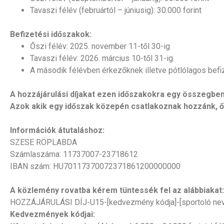
Tavaszi félév (februártól – júniusig): 30.000 forint
Befizetési időszakok:
Őszi félév: 2025. november 11-től 30-ig
Tavaszi félév: 2026. március 10-től 31-ig
A második félévben érkezőknek illetve pótlólagos befi
A hozzájárulási díjakat ezen időszakokra egy összegben 
Azok akik egy időszak közepén csatlakoznak hozzánk, őke
Információk átutaláshoz:
SZESE RÖPLABDA
Számlaszáma: 11737007-23718612
IBAN szám: HU70117370072371861200000000
A közlemény rovatba kérem tüntessék fel az alábbiakat:
HOZZÁJÁRULÁSI DÍJ-U15
-[kedvezmény kódja]-
[sportoló ne
Kedvezmények kódjai: