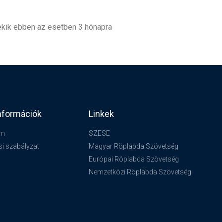
ekik ebben az esetben 3 hónapra
nformációk
Linkek
um
SZESE
si szabályzat
Magyar Röplabda Szövetség
Európai Röplabda Szövetség
Nemzetközi Röplabda Szövetség