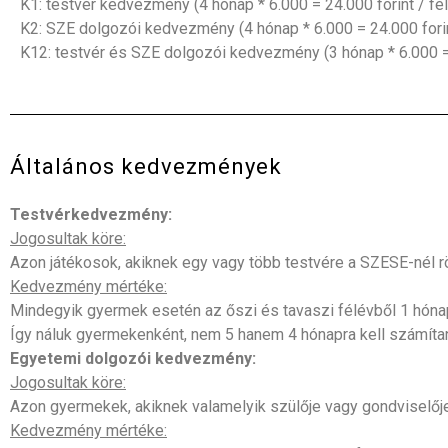
K1: testvér kedvezmény (4 hónap * 6.000 = 24.000 forint / fé
K2: SZE dolgozói kedvezmény
(4 hónap * 6.000 = 24.000 forin
K12: testvér és SZE dolgozói kedvezmény
(3 hónap * 6.000 =
Általános kedvezmények
Testvérkedvezmény:
Jogosultak köre:
Azon játékosok, akiknek egy vagy több testvére a SZESE-nél r
Kedvezmény mértéke:
Mindegyik gyermek esetén az őszi és tavaszi félévből 1 hóna
Így náluk gyermekenként, nem 5 hanem 4 hónapra kell számítani 
Egyetemi dolgozói kedvezmény:
Jogosultak köre:
Azon gyermekek, akiknek valamelyik szülője vagy gondviselőj
Kedvezmény mértéke: