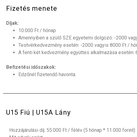
Fizetés menete
Díjak:
10.000 Ft / hónap
Amennyiben a szülő SZE egyetemi dolgozó: -2000 vagyi
Testvérkedvezmény esetén: -2000 vagyis 8000 Ft / hó
A fenti két kedvezmény együttes alkalmazása esetén: 6
Befizetési időszakok:
Edzőnél fizetendő havonta.
U15 Fiú | U15A Lány
Hozzájárulási díj
: 55.000 Ft / félév (5 hónap * 11.000 forint)