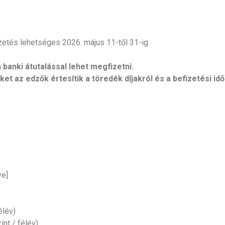
zetés lehetséges 2026. május 11-től 31-ig.
banki átutalással lehet megfizetni.
t az edzők értesítik a töredék díjakról és a befizetési idő
ve]
élév)
int / félév)