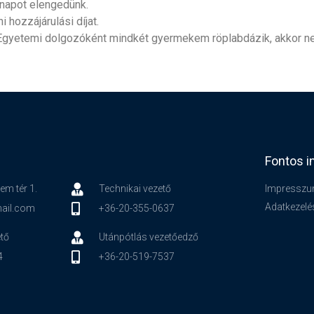
ónapot elengedünk.
hozzájárulási díjat.
y Egyetemi dolgozóként mindkét gyermekem röplabdázik, akkor n
Fontos i
em tér 1.
Technikai vezető
Impressz
Adatkezelé
ail.com
+36-20-355-0637
tő
Utánpótlás vezetőedző
4
+36-20-519-7537