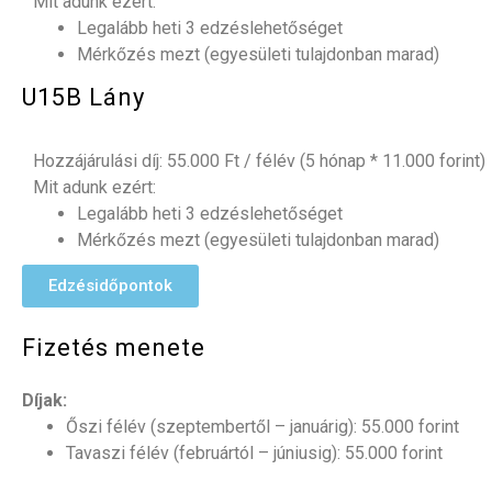
Mit adunk ezért:
Legalább heti 3 edzéslehetőséget
Mérkőzés mezt
(egyesületi tulajdonban marad)
U15B Lány
Hozzájárulási díj
: 55.000 Ft / félév (5 hónap * 11.000 forint)
Mit adunk ezért:
Legalább heti 3 edzéslehetőséget
Mérkőzés mezt
(egyesületi tulajdonban marad)
Edzésidőpontok
Fizetés menete
Díjak:
Őszi félév (szeptembertől – januárig): 55.000 forint
Tavaszi félév (februártól – júniusig): 55.000 forint