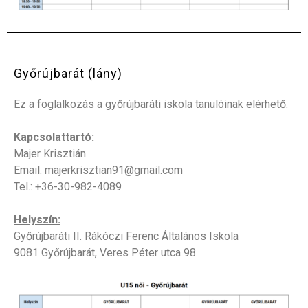
Győrújbarát (lány)
Ez a foglalkozás a győrújbaráti iskola tanulóinak elérhető.
Kapcsolattartó:
Majer Krisztián
Email: majerkrisztian91@gmail.com
Te
l.: +36-30-982-4089
Helyszín:
Győrújbaráti II. Rákóczi Ferenc Általános Iskola
9081 Győrújbarát, Veres Péter utca 98.