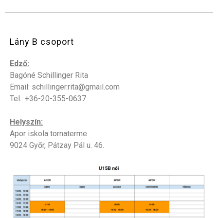
Lány B csoport
Edző:
Bagóné Schillinger Rita
Email: schillinger.rita@gmail.com
Tel.: +36-20-355-0637
Helyszín:
Apor iskola tornaterme
9024
Győr, Pátzay Pál u. 46.