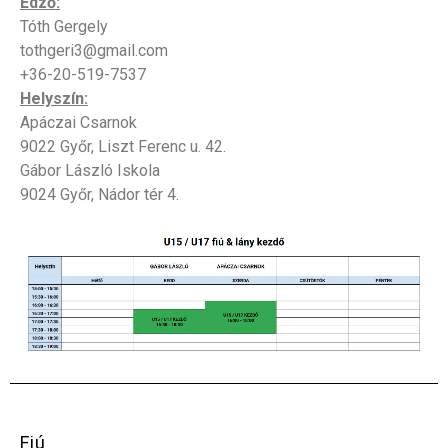
Edző:
Tóth Gergely
tothgeri3@gmail.com
+36-20-519-7537
Helyszín:
Apáczai Csarnok
9022 Győr, Liszt Ferenc u. 42.
Gábor László Iskola
9024 Győr, Nádor tér 4.
Fiú