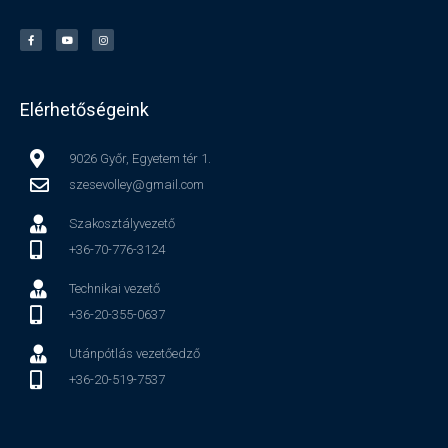
Elérhetőségeink
9026 Győr, Egyetem tér 1.
szesevolley@gmail.com
Szakosztályvezető
+36-70-776-3124
Technikai vezető
+36-20-355-0637
Utánpótlás vezetőedző
+36-20-519-7537