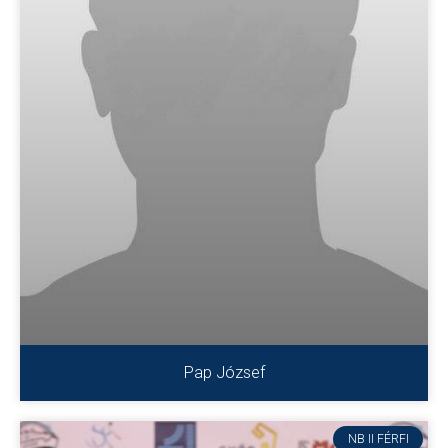
Pap József
NB II FÉRFI