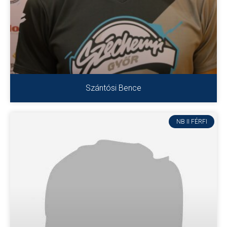
Szántósi Bence
NB II FÉRFI