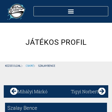
JÁTÉKOS PROFIL
KEZDŐ OLDAL
CSAPAT
SZALAY BENCE
Mihályi Márkó
Tigyi Norbert
Szalay Bence