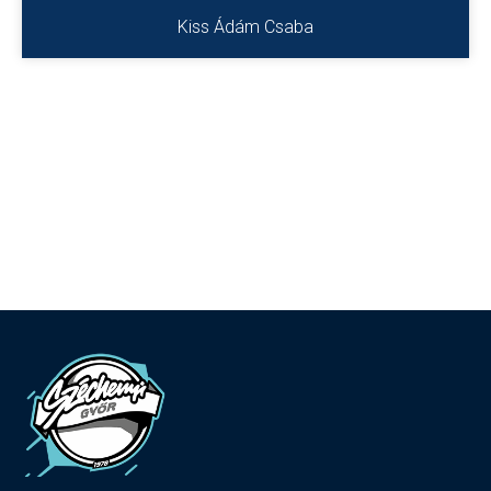
Kiss Ádám Csaba