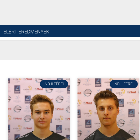
ELÉRT EREDMÉNYEK
NB II FÉRFI
NB II FÉRFI