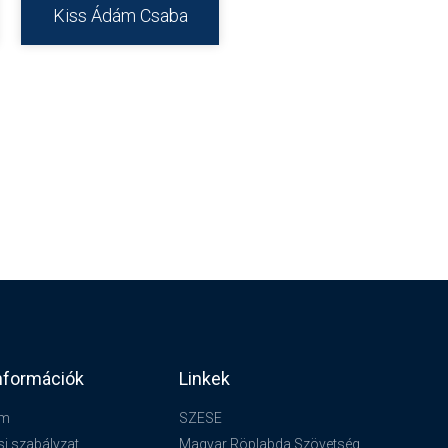
Kiss Ádám Csaba
nformációk
Linkek
um
SZESE
si szabályzat
Magyar Röplabda Szövetség