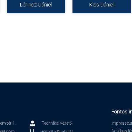
Lőrincz Dániel
Kiss Dániel
Fontos i
em tér 1.
Technikai vezető
Impressz
Adatkezelé
ail.com
+36-20-355-0637