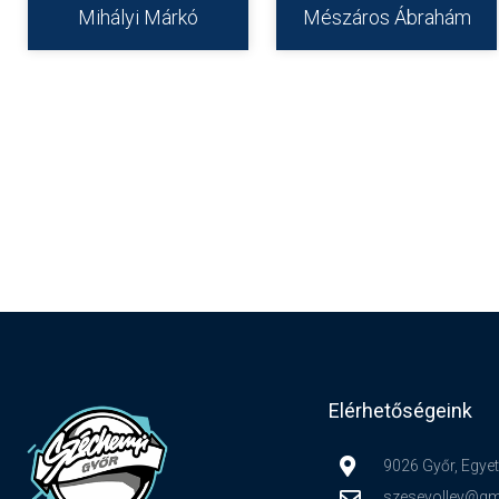
Mihályi Márkó
Mészáros Ábrahám
Elérhetőségeink
9026 Győr, Egyet
szesevolley@gm