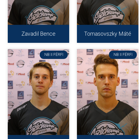
Zavadil Bence
Tomasovszky Máté
NB II FÉRFI
NB II FÉRFI