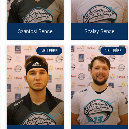
Szántósi Bence
Szalay Bence
NB II FÉRFI
NB II FÉRFI