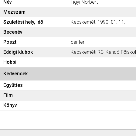
Név
Tigyi Norbert
Mezszám
Születési hely, idő
Kecskemét, 1990. 01. 11.
Becenév
Poszt
center
Eddigi klubok
Kecskeméti RC, Kandó Főiskol
Hobbi
Kedvencek
Együttes
Film
Könyv