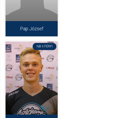
Pap József
NB II FÉRFI