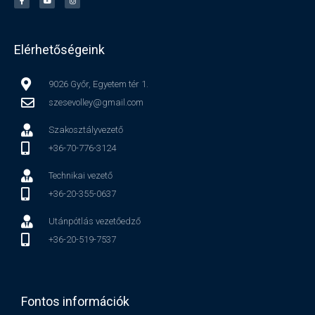
Elérhetőségeink
9026 Győr, Egyetem tér 1.
szesevolley@gmail.com
Szakosztályvezető
+36-70-776-3124
Technikai vezető
+36-20-355-0637
Utánpótlás vezetőedző
+36-20-519-7537
Fontos információk