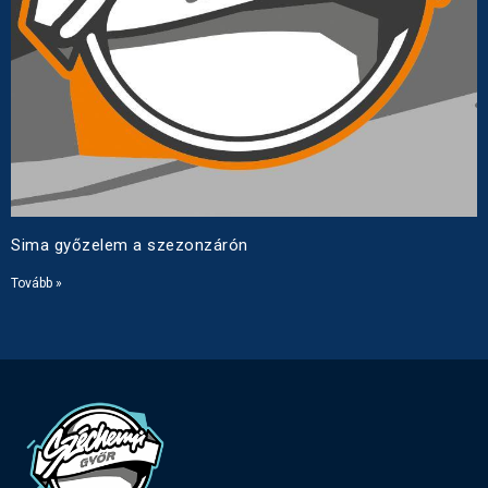
Sima győzelem a szezonzárón
Tovább »