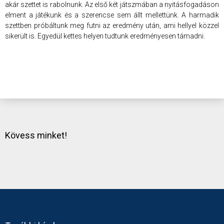
akár szettet is rabolnunk. Az első két játszmában a nyitásfogadáson
elment a játékunk és a szerencse sem állt mellettünk. A harmadik
szettben próbáltunk meg futni az eredmény után, ami hellyel közzel
sikerült is. Egyedül kettes helyen tudtunk eredményesen támadni.
Kövess minket!