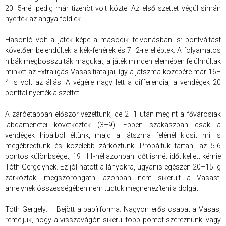
20–5-nél pedig már tizenöt volt közte. Az első szettet végül simán
nyerték az angyalföldiek.
Hasonló volt a játék képe a második felvonásban is: pontváltást
követően belendültek a kék-fehérek és 7–2-re elléptek. A folyamatos
hibák megbosszulták magukat, a játék minden elemében felülmúltak
minket az Extraligás Vasas fiataljai, így a játszma közepére már 16–
4 is volt az állás. A végére nagy lett a differencia, a vendégek 20
ponttal nyerték a szettet.
A záróetapban először vezettünk, de 2–1 után megint a fővárosiak
labdamenetei következtek (3–9). Ebben szakaszban csak a
vendégek hibáiból éltünk, majd a játszma felénél kicsit mi is
megébredtünk és közelebb zárkóztunk. Próbáltuk tartani az 5-6
pontos különbséget, 19–11-nél azonban időt ismét időt kellett kérnie
Tóth Gergelynek. Ez jól hatott a lányokra, ugyanis egészen 20–15-ig
zárkóztak, megszorongatni azonban nem sikerült a Vasast,
amelynek összességében nem tudtuk megnehezíteni a dolgát.
Tóth Gergely: – Bejött a papírforma. Nagyon erős csapat a Vasas,
reméljük, hogy a visszavágón sikerül több pontot szereznünk, vagy