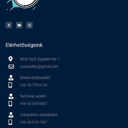
Elérhetőségeink
9026 Győr, Egyetem tér 1.
szesevolley@gmail.com
Szakosztályvezető
+36-70-776-3124
Technikai vezető
+36-20-355-0637
Utánpótlás vezetőedző
+36-20-519-7537