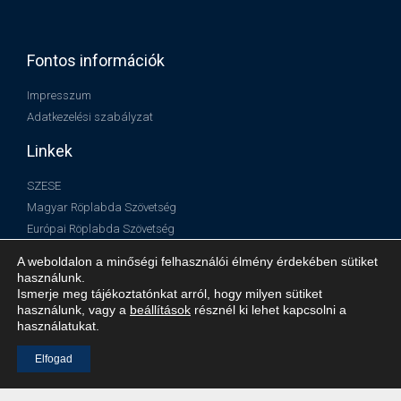
Fontos információk
Impresszum
Adatkezelési szabályzat
Linkek
SZESE
Magyar Röplabda Szövetség
Európai Röplabda Szövetség
Nemzetközi Röplabda Szövetség
A weboldalon a minőségi felhasználói élmény érdekében sütiket
használunk.
Ismerje meg tájékoztatónkat arról, hogy milyen sütiket
használunk, vagy a
beállítások
résznél ki lehet kapcsolni a
használatukat.
Elfogad
© Minden jog fenntartva!