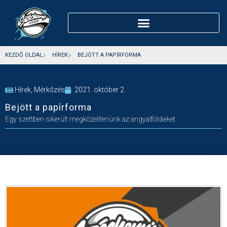
KEZDŐ OLDAL
HÍREK
BEJÖTT A PAPÍRFORMA
Hírek
,
Mérkőzés
2021. október 2.
Bejött a papírforma
Egy szettben sikerült megközelítenünk az angyalföldieket