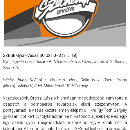
SZESE Győr–Vasas SC U21 0–3 (7, 5, 18)
Győr, egyetemi edzőcsarnok, NB II-es női mérkőzés, 50 néző. V.: Kiss Z.,
Szabó Zs.
SZESE: Butsy, SZALAI F., Orbán A., Hirni, Gintli, Basa. Csere: Porga
(liberó), Juhász V., Édel. Másodedző: Tóth Gergely.
Vezetőedzőnk, Oroszi László hiányában másodedzőnk irányította a
csapatot a bombaerős fővárosiak elleni szezonnyitón. A
pontgyártást, a Vasas kezdte, amely ellépett 6–1-re, így Tóth Gergely
gyorsan időt kért. A folytatásban sem változott a játék képe és egy-
egy szebb győri megmozdulás ellenére is egyre csak nőtt a
különbség. A tíz pontos határt először 13–3-nál lépték át a csapatok,