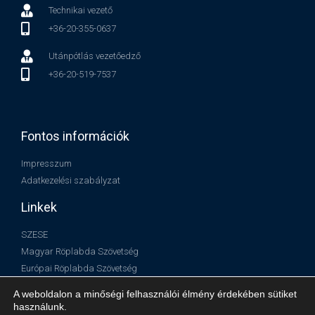
Technikai vezető
+36-20-355-0637
Utánpótlás vezetőedző
+36-20-519-7537
Fontos információk
Impresszum
Adatkezelési szabályzat
Linkek
SZESE
Magyar Röplabda Szövetség
Európai Röplabda Szövetség
Nemzetközi Röplabda Szövetség
A weboldalon a minőségi felhasználói élmény érdekében sütiket
használunk.