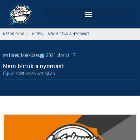
KEZDŐ OLDAL
HÍREK
NEM BÍRTUK A NYOMÁST
Hírek
,
Mérkőzés
2021. április 17.
Nem bírtuk a nyomást
Egy jó szett kevés volt Ajkán