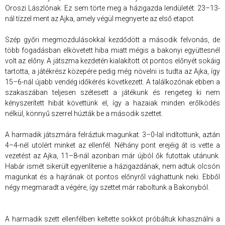
Oroszi Lászlónak. Ez sem törte meg a házigazda lendületét: 23–13-
nál tízzel ment az Ajka, amely végül megnyerte az első etapot.
Szép győri megmozdulásokkal kezdődött a második felvonás, de
több fogadásban elkövetett hiba miatt mégis a bakonyi együttesnél
volt az előny. A játszma kezdetén kialakított öt pontos előnyét sokáig
tartotta, a játékrész közepére pedig még növelni is tudta az Ajka, így
15–6-nál újabb vendég időkérés következett. A találkozónak ebben a
szakaszában teljesen szétesett a játékunk és rengeteg ki nem
kényszerített hibát követtünk el, így a hazaiak minden erőlködés
nélkül, könnyű szerrel húzták be a második szettet.
A harmadik játszmára felráztuk magunkat: 3–0-lal indítottunk, aztán
4–4-nél utolért minket az ellenfél. Néhány pont erejéig át is vette a
vezetést az Ajka, 11–8-nál azonban már újból ők futottak utánunk.
Habár ismét sikerült egyenlítenie a házigazdának, nem adtuk olcsón
magunkat és a hajrának öt pontos előnyről vághattunk neki. Ebből
négy megmaradt a végére, így szettet már raboltunk a Bakonyból.
A harmadik szett ellenfélben keltette sokkot próbáltuk kihasználni a