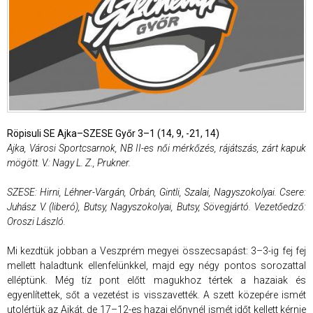
Röpisuli SE Ajka–SZESE Győr 3–1 (14, 9, -21, 14)
Ajka, Városi Sportcsarnok, NB II-es női mérkőzés, rájátszás, zárt kapuk
mögött. V.: Nagy L. Z., Prukner.
SZESE: Hirni, Léhner-Vargán, Orbán, Gintli, Szalai, Nagyszokolyai. Csere:
Juhász V. (liberó), Butsy, Nagyszokolyai, Butsy, Sövegjártó. Vezetőedző:
Oroszi László.
Mi kezdtük jobban a Veszprém megyei összecsapást: 3–3-ig fej fej
mellett haladtunk ellenfelünkkel, majd egy négy pontos sorozattal
elléptünk. Még tíz pont előtt magukhoz tértek a hazaiak és
egyenlítettek, sőt a vezetést is visszavették. A szett közepére ismét
utolértük az Ajkát, de 17–12-es hazai előnynél ismét időt kellett kérnie