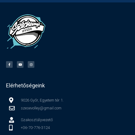
Elérhetőségeink
9026 Győr, Egyetem tér 1.
szesevolley@gmail.com
Szakosztályvezető
+36-70-776-3124