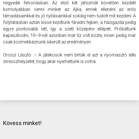
negyedik felvonásban. Az első két játszmát követően kezdett
komolyabban venni minket az Ajka, ennek ellenére az erős
támadásainkkal és jó nyitásainkkal sokáig nem tudott mit kezdeni. A
folytatásban aztán kissé kezdtünk fáradni fejben, a házigazda pedig
egyre pontosabb lett, így a szett közepére ellépett. Próbáltunk
kapaszkodni, 19–9-nél azonban már tíz volt közte, innen pedig már
csak kozmetikáznunk sikerült az eredményen.
Oroszi László: – A játékosok nem bírták el azt a nyomasztó lelki
stresszhelyzetet, hogy akár nyerhettünk is volna.
Kövess minket!