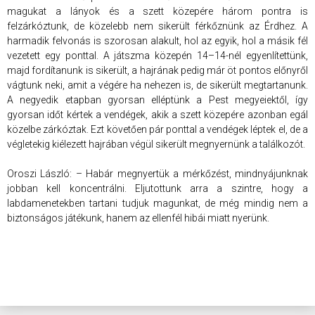
magukat a lányok és a szett közepére három pontra is
felzárkóztunk, de közelebb nem sikerült férkőznünk az Érdhez. A
harmadik felvonás is szorosan alakult, hol az egyik, hol a másik fél
vezetett egy ponttal. A játszma közepén 14–14-nél egyenlítettünk,
majd fordítanunk is sikerült, a hajrának pedig már öt pontos előnyről
vágtunk neki, amit a végére ha nehezen is, de sikerült megtartanunk.
A negyedik etapban gyorsan elléptünk a Pest megyeiektől, így
gyorsan időt kértek a vendégek, akik a szett közepére azonban egál
közelbe zárkóztak. Ezt követően pár ponttal a vendégek léptek el, de a
végletekig kiélezett hajrában végül sikerült megnyernünk a találkozót.
Oroszi László: – Habár megnyertük a mérkőzést, mindnyájunknak
jobban kell koncentrálni. Eljutottunk arra a szintre, hogy a
labdamenetekben tartani tudjuk magunkat, de még mindig nem a
biztonságos játékunk, hanem az ellenfél hibái miatt nyerünk.