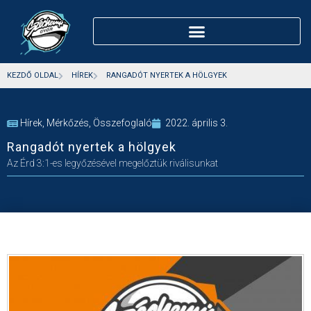
KEZDŐ OLDAL
HÍREK
RANGADÓT NYERTEK A HÖLGYEK
Hírek
,
Mérkőzés
,
Összefoglaló
2022. április 3.
Rangadót nyertek a hölgyek
Az Érd 3:1-es legyőzésével megelőztük riválisunkat