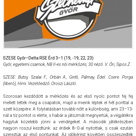
SZESE Győr–Delta RSE Érd 3–1 (19, -19, 22, 23)
Győr, egyetemi csarnok, NB II-es női mérkőzés, 30 néző. V.: Őri, Sipos Z.
SZESE: Butsy, Szalai F., Orbán A., Gintli, Pálmay, Édel. Csere: Porga
(liberó), Hirni. Vezetőedző: Oroszi László.
Szorosan kezdődött a mérkőzés és az első nyolc pontot fej fej
mellett tették meg a csapatok, majd a mieink léptek el hét ponttal a
szett közepére. A folytatásban tovább nőtt a különbség, ami 23–13-
nál a tíz pontot is elérte, s habár a játszmát megnyertük, a végjátékra
hagytuk közelebb jönni a vendégeket. A második játékrészben
nagyon roszul kezdtünk: az érdiek 8–0-al nyitottak, s csak ezután
szereztük az első pontunkat. Az időkérést követően összeszedték