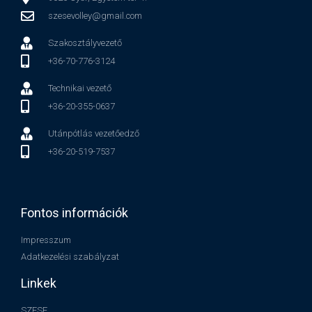
szesevolley@gmail.com
Szakosztályvezető
+36-70-776-3124
Technikai vezető
+36-20-355-0637
Utánpótlás vezetőedző
+36-20-519-7537
Fontos információk
Impresszum
Adatkezelési szabályzat
Linkek
SZESE