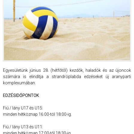
Egyesületünk június 28. (hétfőtől) kezdők, haladók és az újoncok
számára is elindítja a strandröplabda edzéseket új aranyparti
komplexumában.
EDZÉSIDŐPONTOK
Fiú / lány U17 és U15:
minden hétköznap 16:00-tól 18:00-ig.
Fiú / lány U13 és U11:
minden hétköznap 17:00-től 18:30-ig.