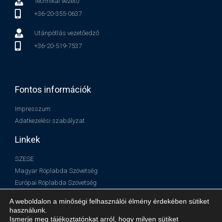
Technikai vezető
+36-20-355-0637
Utánpótlás vezetőedző
+36-20-519-7537
Fontos információk
Impresszum
Adatkezelési szabályzat
Linkek
SZESE
Magyar Röplabda Szövetség
Európai Röplabda Szövetség
Nemzetközi Röplabda Szövetség
A weboldalon a minőségi felhasználói élmény érdekében sütiket
használunk.
Ismerje meg tájékoztatónkat arról, hogy milyen sütiket