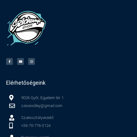
Elérhetőségeink
9026 Győr, Egyetem tér 1.
szesevolley@gmail.com
Szakosztályvezető
+36-70-776-3124