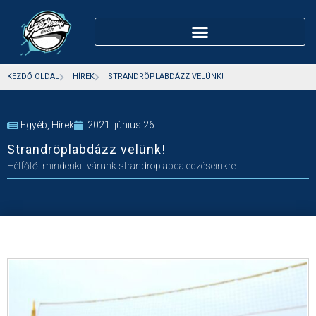
KEZDŐ OLDAL
HÍREK
STRANDRÖPLABDÁZZ VELÜNK!
Egyéb
,
Hírek
2021. június 26.
Strandröplabdázz velünk!
Hétfőtől mindenkit várunk strandröplabda edzéseinkre