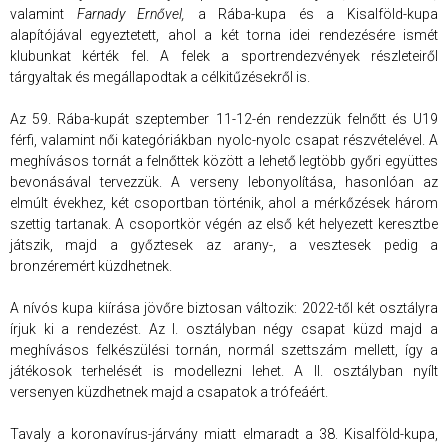
valamint
Farnady Ernővel,
a Rába-kupa és a Kisalföld-kupa
alapítójával egyeztetett, ahol a két torna idei rendezésére ismét
klubunkat kérték fel. A felek a sportrendezvények részleteiről
tárgyaltak és megállapodtak a célkitűzésekről is.
Az 59. Rába-kupát szeptember 11-12-én rendezzük felnőtt és U19
férfi, valamint női kategóriákban nyolc-nyolc csapat részvételével. A
meghívásos tornát a felnőttek között a lehető legtöbb győri együttes
bevonásával tervezzük. A verseny lebonyolítása, hasonlóan az
elmúlt évekhez, két csoportban történik, ahol a mérkőzések három
szettig tartanak. A csoportkör végén az első két helyezett keresztbe
játszik, majd a győztesek az arany-, a vesztesek pedig a
bronzéremért küzdhetnek.
A nívós kupa kiírása jövőre biztosan változik: 2022-től két osztályra
írjuk ki a rendezést. Az I. osztályban négy csapat küzd majd a
meghívásos felkészülési tornán, normál szettszám mellett, így a
játékosok terhelését is modellezni lehet. A II. osztályban nyílt
versenyen küzdhetnek majd a csapatok a trófeáért.
Tavaly a koronavírus-járvány miatt elmaradt a 38. Kisalföld-kupa,