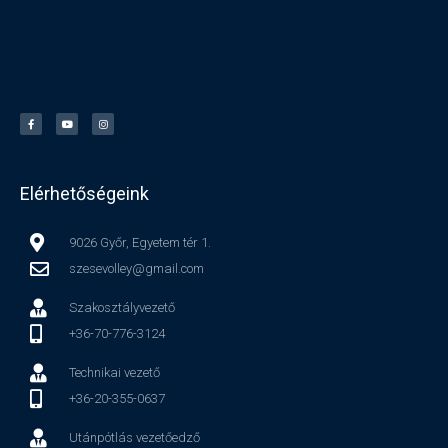
Elérhetőségeink
9026 Győr, Egyetem tér 1.
szesevolley@gmail.com
Szakosztályvezető
+36-70-776-3124
Technikai vezető
+36-20-355-0637
Utánpótlás vezetőedző