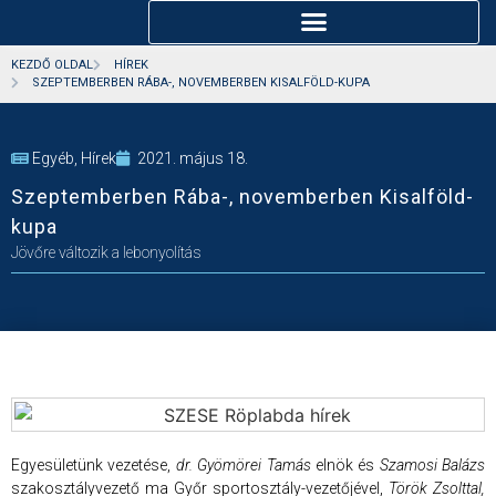
KEZDŐ OLDAL
HÍREK
SZEPTEMBERBEN RÁBA-, NOVEMBERBEN KISALFÖLD-KUPA
Egyéb
,
Hírek
2021. május 18.
Szeptemberben Rába-, novemberben Kisalföld-
kupa
Jövőre változik a lebonyolítás
Egyesületünk vezetése,
dr. Gyömörei Tamás
elnök és
Szamosi Balázs
szakosztályvezető ma Győr sportosztály-vezetőjével,
Török Zsolttal,