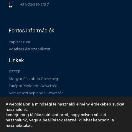
+36-20-519-7537
Fontos információk
Impresszum
Adatkezelési szabályzat
Linkek
SZESE
Magyar Röplabda Szövetség
Európai Röplabda Szövetség
Nemzetközi Röplabda Szövetség
A weboldalon a minőségi felhasználói élmény érdekében sütiket
használunk.
Ismerje meg tájékoztatónkat arról, hogy milyen sütiket
használunk, vagy a
beállítások
résznél ki lehet kapcsolni a
használatukat.