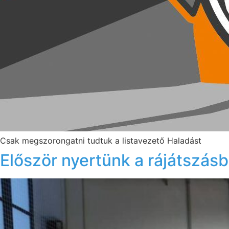
Csak megszorongatni tudtuk a listavezető Haladást
Először nyertünk a rájátszás