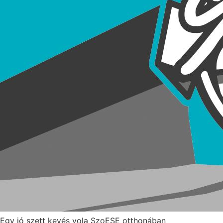
Egy jó szett kevés vola SzoESE otthonában