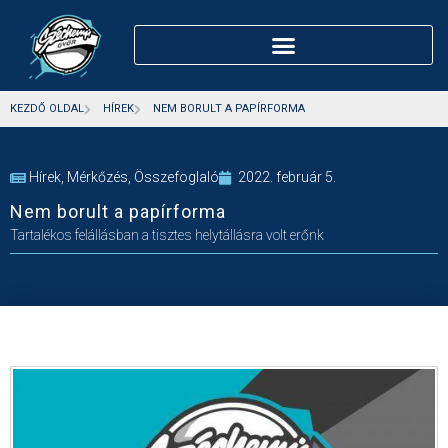
KEZDŐ OLDAL
HÍREK
NEM BORULT A PAPÍRFORMA
Hírek
,
Mérkőzés
,
Összefoglaló
2022. február 5.
Nem borult a papírforma
Tartalékos felállásban a tisztes helytállásra volt erőnk