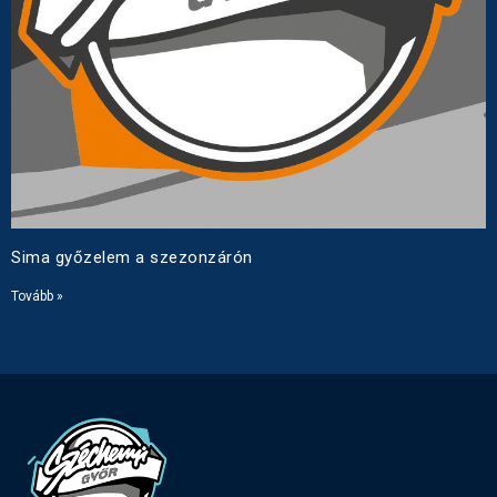
Sima győzelem a szezonzárón
Tovább »