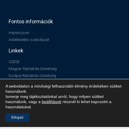
Fontos információk
Impresszum
Adatkezelési szabályzat
Linkek
SZESE
Magyar Röplabda Szövetség
Európai Röplabda Szövetség
Nemzetközi Röplabda Szövetség
A weboldalon a minőségi felhasználói élmény érdekében sütiket
használunk.
Ismerje meg tájékoztatónkat arról, hogy milyen sütiket
használunk, vagy a
beállítások
résznél ki lehet kapcsolni a
használatukat.
Elfogad
© Minden jog fenntartva!