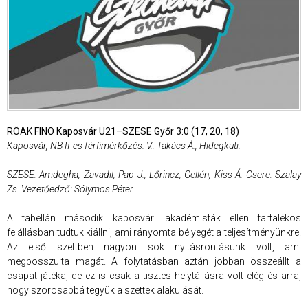
RÖAK FINO Kaposvár U21–SZESE Győr 3:0 (17, 20, 18)
Kaposvár, NB II-es férfimérkőzés. V.: Takács Á., Hidegkuti.
SZESE: Amdegha, Zavadil, Pap J., Lőrincz, Gellén, Kiss Á. Csere: Szalay
Zs. Vezetőedző: Sólymos Péter.
A tabellán második kaposvári akadémisták ellen tartalékos
felállásban tudtuk kiállni, ami rányomta bélyegét a teljesítményünkre.
Az első szettben nagyon sok nyitásrontásunk volt, ami
megbosszulta magát. A folytatásban aztán jobban összeállt a
csapat játéka, de ez is csak a tisztes helytállásra volt elég és arra,
hogy szorosabbá tegyük a szettek alakulását.