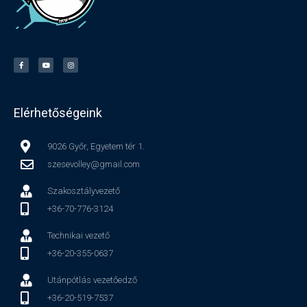
Elérhetőségeink
9026 Győr, Egyetem tér 1.
szesevolley@gmail.com
Szakosztályvezető
+36-70-776-3124
Technikai vezető
+36-20-355-0637
Utánpótlás vezetőedző
+36-20-519-7537