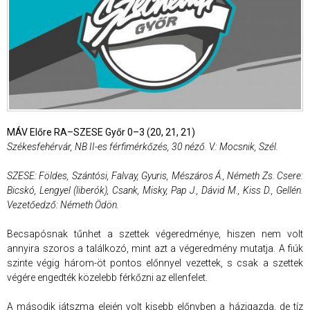
MÁV Előre RA–SZESE Győr 0–3 (20, 21, 21)
Székesfehérvár, NB II-es férfimérkőzés, 30 néző. V.: Mocsnik, Szél.
SZESE: Földes, Szántósi, Falvay, Gyuris, Mészáros Á., Németh Zs. Csere:
Bicskó, Lengyel (liberók), Csank, Misky, Pap J., Dávid M., Kiss D., Gellén.
Vezetőedző: Németh Ödön.
Becsapósnak tűnhet a szettek végeredménye, hiszen nem volt
annyira szoros a találkozó, mint azt a végeredmény mutatja. A fiúk
szinte végig három-öt pontos előnnyel vezettek, s csak a szettek
végére engedték közelebb férkőzni az ellenfelet.
A második játszma elején volt kisebb előnyben a házigazda, de tíz