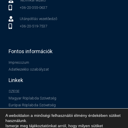
Technikai vezető
+36-20-355-0637
Utánpótlás vezetőedző
+36-20-519-7537
Fontos információk
Impresszum
Adatkezelési szabályzat
Linkek
SZESE
Magyar Röplabda Szövetség
Európai Röplabda Szövetség
Nemzetközi Röplabda Szövetség
A weboldalon a minőségi felhasználói élmény érdekében sütiket
használunk.
Ismerje meg tájékoztatónkat arról, hogy milyen sütiket