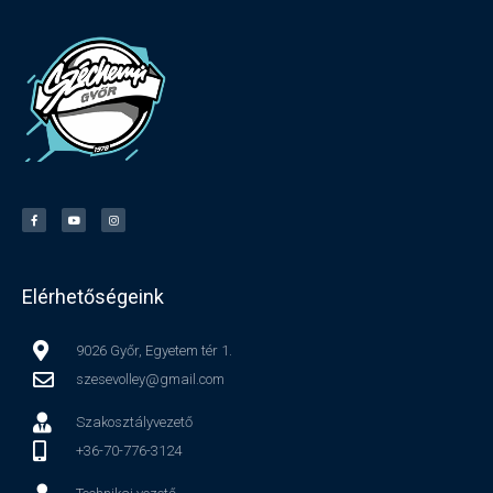
Elérhetőségeink
9026 Győr, Egyetem tér 1.
szesevolley@gmail.com
Szakosztályvezető
+36-70-776-3124