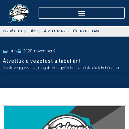
KEZDŐ OLDAL
HÍREK
ÁTVETTÜK A VEZETÉST A TABELLÁN!
Hírek
2020. november 9.
Átvettük a vezetést a tabellán!
Szinte végig vezetve, magabiztos győzelmet arattak a fiúk Fehérváron