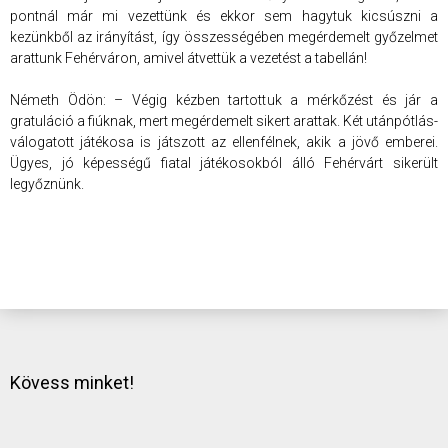
pontnál már mi vezettünk és ekkor sem hagytuk kicsúszni a
kezünkből az irányítást, így összességében megérdemelt győzelmet
arattunk Fehérváron, amivel átvettük a vezetést a tabellán!
Németh Ödön: – Végig kézben tartottuk a mérkőzést és jár a
gratuláció a fiúknak, mert megérdemelt sikert arattak. Két utánpótlás-
válogatott játékosa is játszott az ellenfélnek, akik a jövő emberei.
Ügyes, jó képességű fiatal játékosokból álló Fehérvárt sikerült
legyőznünk.
Kövess minket!