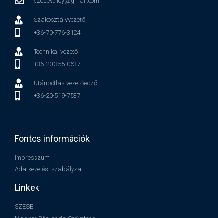
szesevolley@gmail.com
Szakosztályvezető
+36-70-776-3124
Technikai vezető
+36-20-355-0637
Utánpótlás vezetőedző
+36-20-519-7537
Fontos információk
Impresszum
Adatkezelési szabályzat
Linkek
SZESE