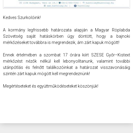
Kedves Szurkolóink!
A kormány legfrissebb határozata alapján a Magyar Röplabda
Szövetség saját hatáskörben úgy döntött, hogy a bajnoki
mérkőzéseket továbbra is megrendezik, ám zárt kapuk mögött!
Ennek értelmében a szombat 17 órára kiírt SZESE Győr–Kistext
mérkőzést nézők nélkül kell lebonyolítanunk, valamint további
utánpótlás és felnőtt találkozóinkat a határozat visszavonásáig
szintén zárt kapuk mögött kell megrendeznünk!
Megértéseteket és együttműködéseteket köszönjük!