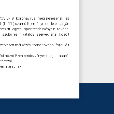
OVID-19 koronavírus megjelenésének és
(III. 11.) számú Kormányrendelete alapján
ervezett egyéb sportrendezvényein további
i, szülői és hivatalos szervek által közölt
zervezett mérkőzés, torna további fordulóit
ést hozni. Ezen rendezvények megtartásáról
tározni.
yben maradnak!