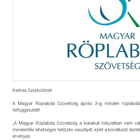
Kedves Szurkolóink!
A Magyar Röplabda Szövetség április 3-ig minden röplabd
felfüggesztett!
„A Magyar Röplabda Szövetség a kialakult helyzetben nem váll
mindenféle lehetséges fertőzés veszélyét, ezért a következő dön
érvényes: