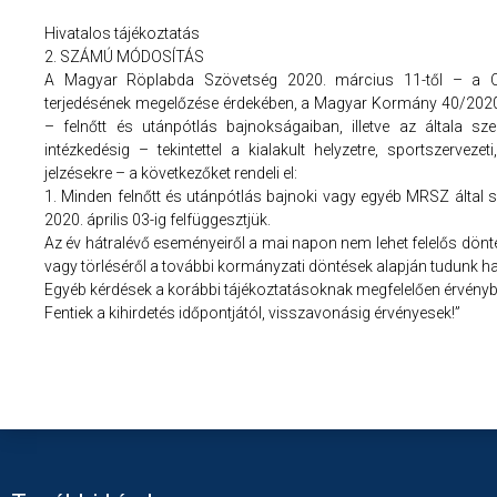
Hivatalos tájékoztatás
2. SZÁMÚ MÓDOSÍTÁS
A Magyar Röplabda Szövetség 2020. március 11-től – a C
terjedésének megelőzése érdekében, a Magyar Kormány 40/2020. 
– felnőtt és utánpótlás bajnokságaiban, illetve az általa sz
intézkedésig – tekintettel a kialakult helyzetre, sportszervezet
jelzésekre – a következőket rendeli el:
1. Minden felnőtt és utánpótlás bajnoki vagy egyéb MRSZ által s
2020. április 03-ig felfüggesztjük.
Az év hátralévő eseményeiről a mai napon nem lehet felelős dönt
vagy törléséről a további kormányzati döntések alapján tudunk ha
Egyéb kérdések a korábbi tájékoztatásoknak megfelelően érvén
Fentiek a kihirdetés időpontjától, visszavonásig érvényesek!”