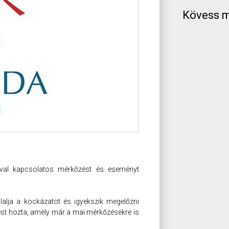
Kövess m
ával kapcsolatos mérkőzést és eseményt
alja a kockázatot és igyekszik megelőzni
tést hozta, amely már a mai mérkőzésekre is