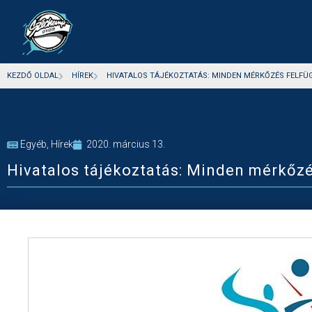
KEZDŐ OLDAL
HÍREK
HIVATALOS TÁJÉKOZTATÁS: MINDEN MÉRKŐZÉS FELFÜ
Egyéb
,
Hírek
2020. március 13.
Hivatalos tájékoztatás: Minden mérkőz