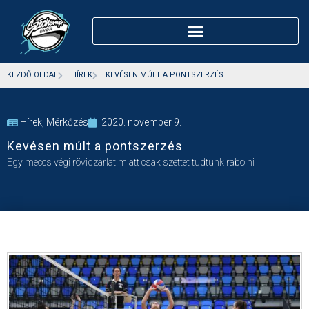
KEZDŐ OLDAL
HÍREK
KEVÉSEN MÚLT A PONTSZERZÉS
Hírek
,
Mérkőzés
2020. november 9.
Kevésen múlt a pontszerzés
Egy meccs végi rövidzárlat miatt csak szettet tudtunk rabolni