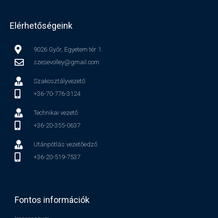
Elérhetőségeink
9026 Győr, Egyetem tér 1.
szesevolley@gmail.com
Szakosztályvezető
+36-70-776-3124
Technikai vezető
+36-20-355-0637
Utánpótlás vezetőedző
+36-20-519-7537
Fontos információk