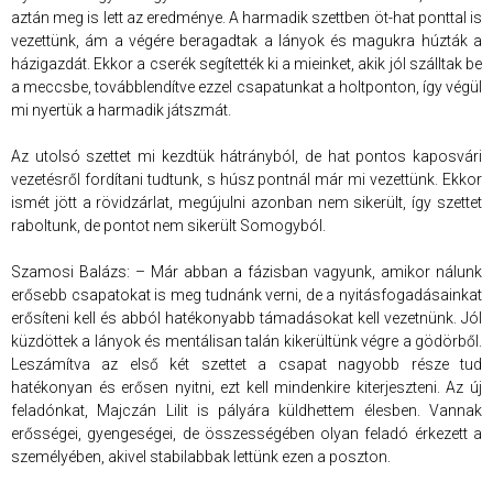
aztán meg is lett az eredménye. A harmadik szettben öt-hat ponttal is
vezettünk, ám a végére beragadtak a lányok és magukra húzták a
házigazdát. Ekkor a cserék segítették ki a mieinket, akik jól szálltak be
a meccsbe, továbblendítve ezzel csapatunkat a holtponton, így végül
mi nyertük a harmadik játszmát.
Az utolsó szettet mi kezdtük hátrányból, de hat pontos kaposvári
vezetésről fordítani tudtunk, s húsz pontnál már mi vezettünk. Ekkor
ismét jött a rövidzárlat, megújulni azonban nem sikerült, így szettet
raboltunk, de pontot nem sikerült Somogyból.
Szamosi Balázs: – Már abban a fázisban vagyunk, amikor nálunk
erősebb csapatokat is meg tudnánk verni, de a nyitásfogadásainkat
erősíteni kell és abból hatékonyabb támadásokat kell vezetnünk. Jól
küzdöttek a lányok és mentálisan talán kikerültünk végre a gödörből.
Leszámítva az első két szettet a csapat nagyobb része tud
hatékonyan és erősen nyitni, ezt kell mindenkire kiterjeszteni. Az új
feladónkat, Majczán Lilit is pályára küldhettem élesben. Vannak
erősségei, gyengeségei, de összességében olyan feladó érkezett a
személyében, akivel stabilabbak lettünk ezen a poszton.