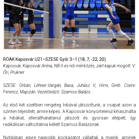
RÖAK Kaposvár U21–SZESE Győr 3–1 (18, 7, -22, 20)
Kaposvár, Kaposvár Aréna, NB II-es női mérkőzés, zárt kapuk mögött. V.:
Őri, Prukner.
SZESE: Orbán, Léhner-Vargán, Basa, Juhász V., Hirni, Gintli. Csere:
Ferencz, Majczán. Vezetőedző: Szamosi Balázs.
Az első két szettben rengeteg hibával játszottunk, a csapat azon a
szinten teljesített, amire képes. A Kaposvár könyörtelenül kihasználta
a hibákat, ellenállhatatlanul játszott és gyorsan ellépett, így
radikálisan változtatnia kellett Szamos Balázsnak.
Nyitásban egyre nagyobb kockázatot vállaltak a mieink, aminek