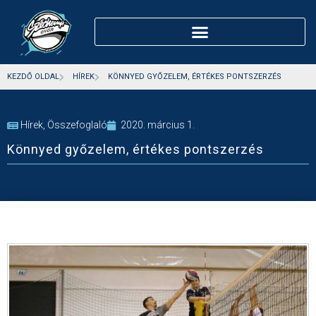
KEZDŐ OLDAL
HÍREK
KÖNNYED GYŐZELEM, ÉRTÉKES PONTSZERZÉS
Hírek
,
Összefoglaló
2020. március 1.
Könnyed győzelem, értékes pontszerzés