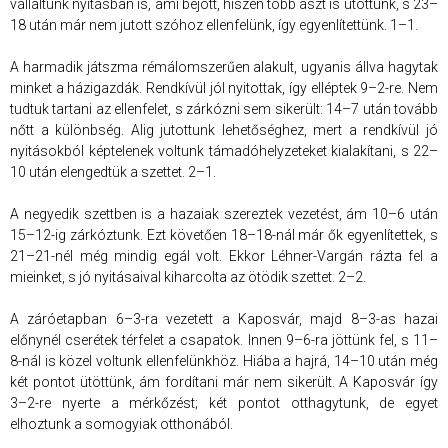
vállaltunk nyitásban is, ami bejött, hiszen több ászt is ütöttünk, s 23–
18 után már nem jutott szóhoz ellenfelünk, így egyenlítettünk. 1–1.
A harmadik játszma rémálomszerűen alakult, ugyanis állva hagytak
minket a házigazdák. Rendkívül jól nyitottak, így elléptek 9–2-re. Nem
tudtuk tartani az ellenfelet, s zárkózni sem sikerült: 14–7 után tovább
nőtt a különbség. Alig jutottunk lehetőséghez, mert a rendkívül jó
nyitásokból képtelenek voltunk támadóhelyzeteket kialakítani, s 22–
10 után elengedtük a szettet. 2–1.
A negyedik szettben is a hazaiak szereztek vezetést, ám 10–6 után
15–12-ig zárkóztunk. Ezt követően 18–18-nál már ők egyenlítettek, s
21–21-nél még mindig egál volt. Ekkor Léhner-Vargán rázta fel a
mieinket, s jó nyitásaival kiharcolta az ötödik szettet. 2–2.
A záróetapban 6–3-ra vezetett a Kaposvár, majd 8–3-as hazai
előnynél cserétek térfelet a csapatok. Innen 9–6-ra jöttünk fel, s 11–
8-nál is közel voltunk ellenfelünkhöz. Hiába a hajrá, 14–10 után még
két pontot ütöttünk, ám fordítani már nem sikerült. A Kaposvár így
3–2-re nyerte a mérkőzést; két pontot otthagytunk, de egyet
elhoztunk a somogyiak otthonából.