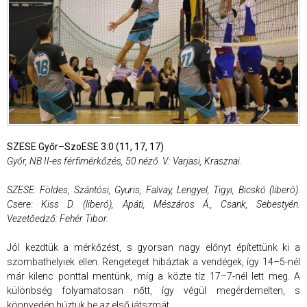
SZESE Győr–SzoESE 3:0 (11, 17, 17)
Győr, NB II-es férfimérkőzés, 50 néző. V.: Varjasi, Krasznai.
SZESE: Földes, Szántósi, Gyuris, Falvay, Lengyel, Tigyi, Bicskó (liberó).
Csere: Kiss D. (liberó), Apáti, Mészáros Á., Csank, Sebestyén.
Vezetőedző: Fehér Tibor.
Jól kezdtük a mérkőzést, s gyorsan nagy előnyt építettünk ki a
szombathelyiek ellen. Rengeteget hibáztak a vendégek, így 14–5-nél
már kilenc ponttal mentünk, míg a közte tíz 17–7-nél lett meg. A
különbség folyamatosan nőtt, így végül megérdemelten, s
könnyedén húztuk be az első játszmát.