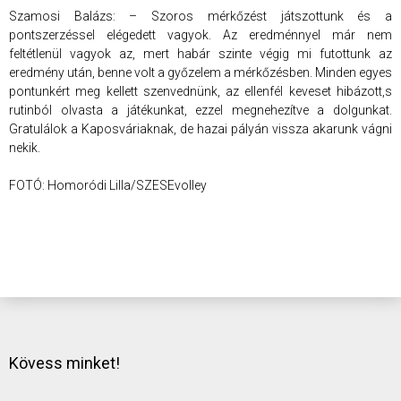
Szamosi Balázs: – Szoros mérkőzést játszottunk és a
pontszerzéssel elégedett vagyok. Az eredménnyel már nem
feltétlenül vagyok az, mert habár szinte végig mi futottunk az
eredmény után, benne volt a győzelem a mérkőzésben. Minden egyes
pontunkért meg kellett szenvednünk, az ellenfél keveset hibázott,s
rutinból olvasta a játékunkat, ezzel megnehezítve a dolgunkat.
Gratulálok a Kaposváriaknak, de hazai pályán vissza akarunk vágni
nekik.
FOTÓ: Homoródi Lilla/SZESEvolley
Kövess minket!