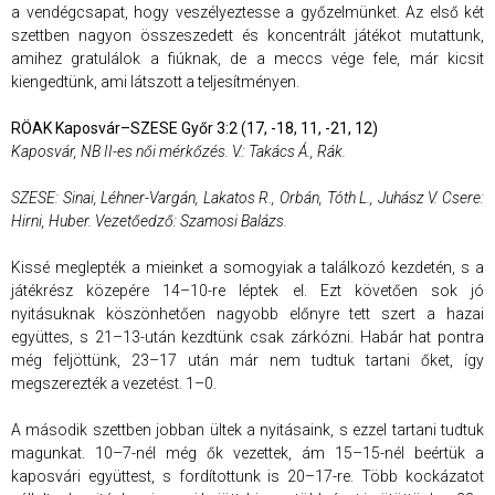
a vendégcsapat, hogy veszélyeztesse a győzelmünket. Az első két
szettben nagyon összeszedett és koncentrált játékot mutattunk,
amihez gratulálok a fiúknak, de a meccs vége fele, már kicsit
kiengedtünk, ami látszott a teljesítményen.
RÖAK Kaposvár–SZESE Győr 3:2 (17, -18, 11, -21, 12)
Kaposvár, NB II-es női mérkőzés. V.: Takács Á., Rák.
SZESE: Sinai, Léhner-Vargán, Lakatos R., Orbán, Tóth L., Juhász V. Csere:
Hirni, Huber. Vezetőedző: Szamosi Balázs.
Kissé meglepték a mieinket a somogyiak a találkozó kezdetén, s a
játékrész közepére 14–10-re léptek el. Ezt követően sok jó
nyitásuknak köszönhetően nagyobb előnyre tett szert a hazai
együttes, s 21–13-után kezdtünk csak zárkózni. Habár hat pontra
még feljöttünk, 23–17 után már nem tudtuk tartani őket, így
megszerezték a vezetést. 1–0.
A második szettben jobban ültek a nyitásaink, s ezzel tartani tudtuk
magunkat. 10–7-nél még ők vezettek, ám 15–15-nél beértük a
kaposvári együttest, s fordítottunk is 20–17-re. Több kockázatot