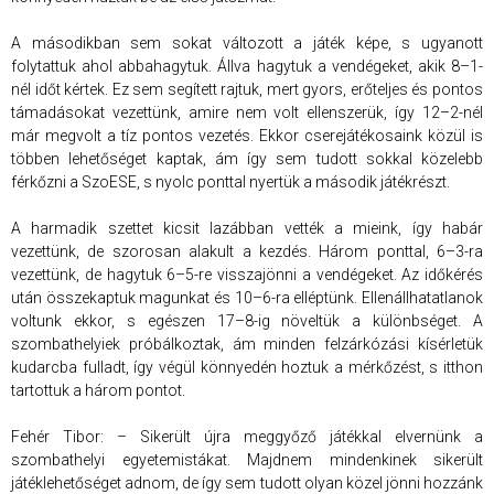
A másodikban sem sokat változott a játék képe, s ugyanott
folytattuk ahol abbahagytuk. Állva hagytuk a vendégeket, akik 8–1-
nél időt kértek. Ez sem segített rajtuk, mert gyors, erőteljes és pontos
támadásokat vezettünk, amire nem volt ellenszerük, így 12–2-nél
már megvolt a tíz pontos vezetés. Ekkor cserejátékosaink közül is
többen lehetőséget kaptak, ám így sem tudott sokkal közelebb
férkőzni a SzoESE, s nyolc ponttal nyertük a második játékrészt.
A harmadik szettet kicsit lazábban vették a mieink, így habár
vezettünk, de szorosan alakult a kezdés. Három ponttal, 6–3-ra
vezettünk, de hagytuk 6–5-re visszajönni a vendégeket. Az időkérés
után összekaptuk magunkat és 10–6-ra elléptünk. Ellenállhatatlanok
voltunk ekkor, s egészen 17–8-ig növeltük a különbséget. A
szombathelyiek próbálkoztak, ám minden felzárkózási kísérletük
kudarcba fulladt, így végül könnyedén hoztuk a mérkőzést, s itthon
tartottuk a három pontot.
Fehér Tibor: – Sikerült újra meggyőző játékkal elvernünk a
szombathelyi egyetemistákat. Majdnem mindenkinek sikerült
játéklehetőséget adnom, de így sem tudott olyan közel jönni hozzánk