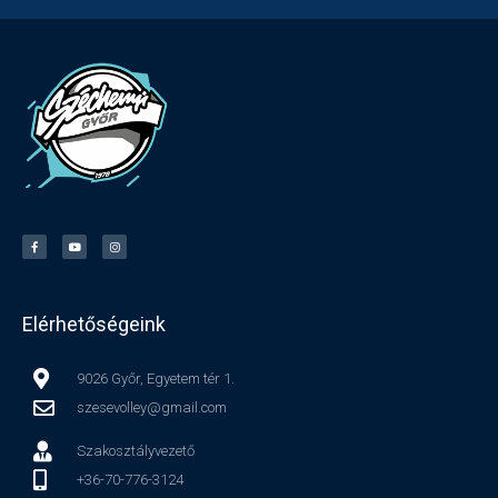
Elérhetőségeink
9026 Győr, Egyetem tér 1.
szesevolley@gmail.com
Szakosztályvezető
+36-70-776-3124