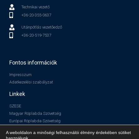
Technikai vezető
+36-20-355-0637
Utánpótlás vezetőedző
+36-20-519-7537
Fontos információk
Impresszum
Adatkezelési szabályzat
Linkek
SZESE
Magyar Röplabda Szövetség
Európai Röplabda Szövetség
Nemzetközi Röplabda Szövetség
A weboldalon a minőségi felhasználói élmény érdekében sütiket
használunk.