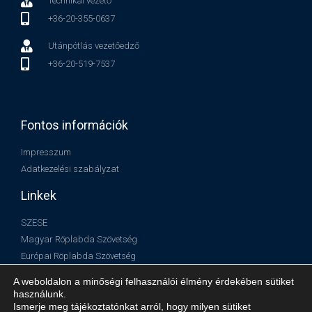
Technikai vezető
+36-20-355-0637
Utánpótlás vezetőedző
+36-20-519-7537
Fontos információk
Impresszum
Adatkezelési szabályzat
Linkek
SZESE
Magyar Röplabda Szövetség
Európai Röplabda Szövetség
Nemzetközi Röplabda Szövetség
A weboldalon a minőségi felhasználói élmény érdekében sütiket
használunk.
Ismerje meg tájékoztatónkat arról, hogy milyen sütiket