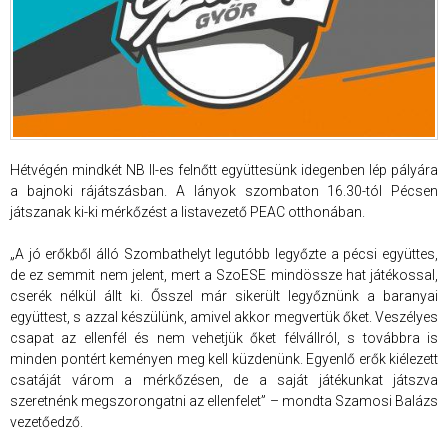
Hétvégén mindkét NB II-es felnőtt együttesünk idegenben lép pályára
a bajnoki rájátszásban. A lányok szombaton 16.30-tól Pécsen
játszanak ki-ki mérkőzést a listavezető PEAC otthonában.
„A jó erőkből álló Szombathelyt legutóbb legyőzte a pécsi együttes,
de ez semmit nem jelent, mert a SzoESE mindössze hat játékossal,
cserék nélkül állt ki. Ősszel már sikerült legyőznünk a baranyai
együttest, s azzal készülünk, amivel akkor megvertük őket. Veszélyes
csapat az ellenfél és nem vehetjük őket félvállról, s továbbra is
minden pontért keményen meg kell küzdenünk. Egyenlő erők kiélezett
csatáját várom a mérkőzésen, de a saját játékunkat játszva
szeretnénk megszorongatni az ellenfelet” – mondta Szamosi Balázs
vezetőedző.