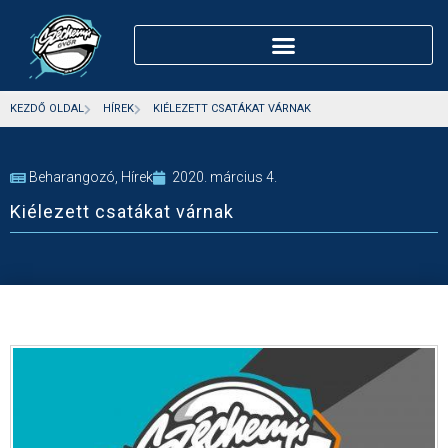
KEZDŐ OLDAL
HÍREK
KIÉLEZETT CSATÁKAT VÁRNAK
Beharangozó
,
Hírek
2020. március 4.
Kiélezett csatákat várnak