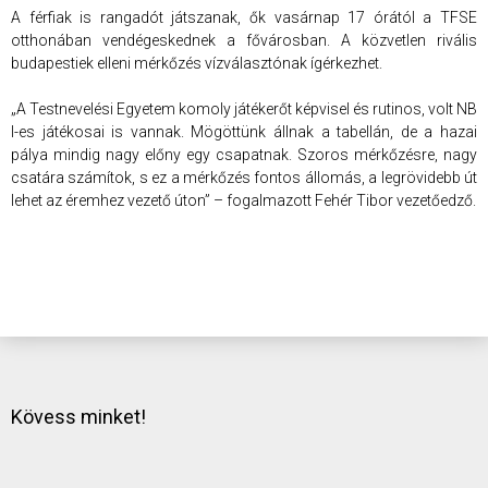
A férfiak is rangadót játszanak, ők vasárnap 17 órától a TFSE
otthonában vendégeskednek a fővárosban. A közvetlen rivális
budapestiek elleni mérkőzés vízválasztónak ígérkezhet.
„A Testnevelési Egyetem komoly játékerőt képvisel és rutinos, volt NB
I-es játékosai is vannak. Mögöttünk állnak a tabellán, de a hazai
pálya mindig nagy előny egy csapatnak. Szoros mérkőzésre, nagy
csatára számítok, s ez a mérkőzés fontos állomás, a legrövidebb út
lehet az éremhez vezető úton” – fogalmazott Fehér Tibor vezetőedző.
Kövess minket!