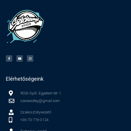
Elérhetőségeink
9026 Győr, Egyetem tér 1.
szesevolley@gmail.com
Szakosztályvezető
+36-70-776-3124