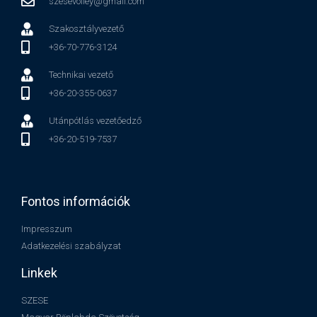
szesevolley@gmail.com
Szakosztályvezető
+36-70-776-3124
Technikai vezető
+36-20-355-0637
Utánpótlás vezetőedző
+36-20-519-7537
Fontos információk
Impresszum
Adatkezelési szabályzat
Linkek
SZESE