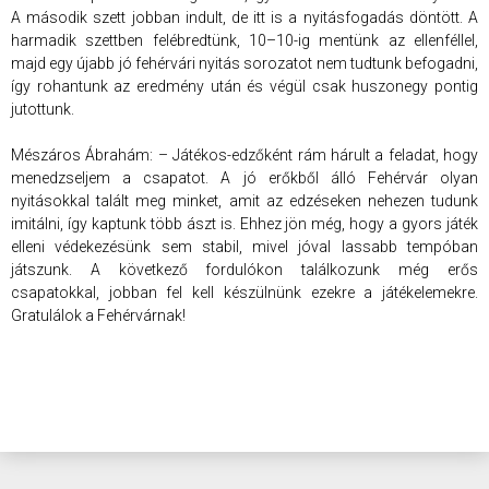
A második szett jobban indult, de itt is a nyitásfogadás döntött. A
harmadik szettben felébredtünk, 10–10-ig mentünk az ellenféllel,
majd egy újabb jó fehérvári nyitás sorozatot nem tudtunk befogadni,
így rohantunk az eredmény után és végül csak huszonegy pontig
jutottunk.
Mészáros Ábrahám: – Játékos-edzőként rám hárult a feladat, hogy
menedzseljem a csapatot. A jó erőkből álló Fehérvár olyan
nyitásokkal talált meg minket, amit az edzéseken nehezen tudunk
imitálni, így kaptunk több ászt is. Ehhez jön még, hogy a gyors játék
elleni védekezésünk sem stabil, mivel jóval lassabb tempóban
játszunk. A következő fordulókon találkozunk még erős
csapatokkal, jobban fel kell készülnünk ezekre a játékelemekre.
Gratulálok a Fehérvárnak!