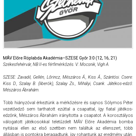
MÁV Előre Röplabda Akadémia–SZESE Győr 3:0 (12, 16, 21)
Székesfehérvár, NB II-es férfimérkőzés. V.: Mocsnik, Vigh A.
SZESE: Zavadil, Gellén, Lőrincz, Mészáros Á., Kiss Á., Szántósi. Csere:
Kiss D., Szalay B. (liberók), Szalay Zs., Mihályi, Csank. Játékos-edző:
Mészáros Ábrahám.
Több hiányzóval érkeztünk a mérkőzésre és sajnos Sólymos Péter
vezetőedző sem tarthatott ezúttal a csapattal, így fiatal játékos-
edzőnk, Mészáros Ábrahám irányította a csapatot. A korosztályos
válogatott játékosokkal teletűzdelt MÁV Előre Akadémia bomba
nyitásai ellen az első szettben nem találtuk az ellenszert, több
állásban is pontokra beragadtunk, így rohantunk az eredmény után.