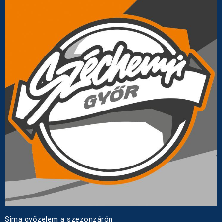
Sima győzelem a szezonzárón