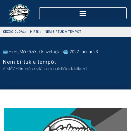
KEZDŐ OLDAL
HÍREK
NEM BÍRTUK A TEMPÓT
Hírek
,
Mérkőzés
,
Összefoglaló
2022. január 23.
Nem bírtuk a tempót
A MÁV Előre erős nyitásai eldöntötték a találkozót