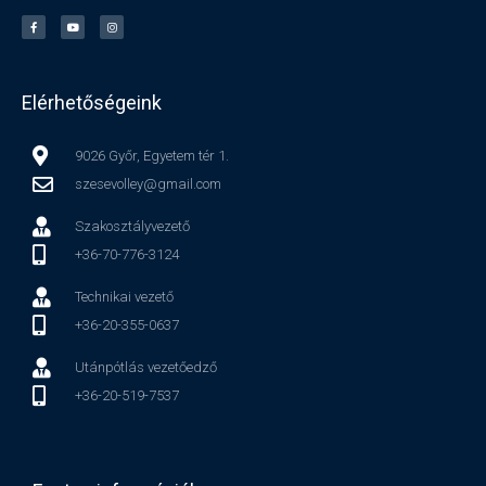
Elérhetőségeink
9026 Győr, Egyetem tér 1.
szesevolley@gmail.com
Szakosztályvezető
+36-70-776-3124
Technikai vezető
+36-20-355-0637
Utánpótlás vezetőedző
+36-20-519-7537