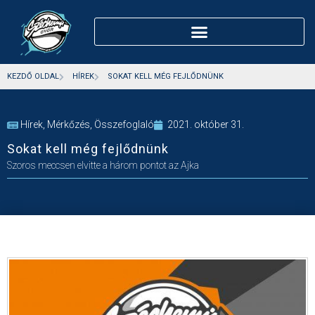
KEZDŐ OLDAL
HÍREK
SOKAT KELL MÉG FEJLŐDNÜNK
Hírek
,
Mérkőzés
,
Összefoglaló
2021. október 31.
Sokat kell még fejlődnünk
Szoros meccsen elvitte a három pontot az Ajka