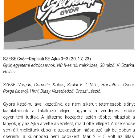
SZESE Győr–Röpisuli SE Ajka 0–3 (20, 17, 23)
Győr, egyetemi edzőcsarnok, NB II-es női mérkőzés, 30 néző. V.: Szarka,
Halász.
SZESE: Vargán, Cornette, Kokas, Szalai F., GINTLI, Horváth L. Csere:
Porga (liberó), Hirni, Butsy. Vezetőedző: Oroszi László.
Gyors kettő-nullával kezdtünk, de nem sikerült tetemesebb előnyt
kialakítanunk a találkozó elején, ugyanis a vendégek rendre
egyenlíteni tudtak. A játszma közepére aztán többet hibáztak a
lányok, így az Ajka átvette a vezetést, majd öttel ellépett. A szerencse
sem állt mellettünk ebben a szakaszban: hiába szálltak be jobban a
cseréink, a különbség nem csökkent. Már 21–15 volt az állás,