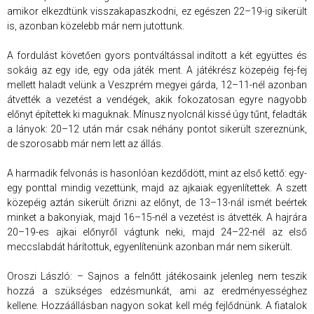
amikor elkezdtünk visszakapaszkodni, ez egészen 22–19-ig sikerült
is, azonban közelebb már nem jutottunk.
A fordulást követően gyors pontváltással indított a két együttes és
sokáig az egy ide, egy oda játék ment. A játékrész közepéig fej-fej
mellett haladt velünk a Veszprém megyei gárda, 12–11-nél azonban
átvették a vezetést a vendégek, akik fokozatosan egyre nagyobb
előnyt építettek ki maguknak. Mínusz nyolcnál kissé úgy tűnt, feladták
a lányok: 20–12 után már csak néhány pontot sikerült szereznünk,
de szorosabb már nem lett az állás.
A harmadik felvonás is hasonlóan kezdődött, mint az első kettő: egy-
egy ponttal mindig vezettünk, majd az ajkaiak egyenlítettek. A szett
közepéig aztán sikerült őrizni az előnyt, de 13–13-nál ismét beértek
minket a bakonyiak, majd 16–15-nél a vezetést is átvették. A hajrára
20–19-es ajkai előnyről vágtunk neki, majd 24–22-nél az első
meccslabdát hárítottuk, egyenlítenünk azonban már nem sikerült.
Oroszi László: – Sajnos a felnőtt játékosaink jelenleg nem teszik
hozzá a szükséges edzésmunkát, ami az eredményességhez
kellene. Hozzáállásban nagyon sokat kell még fejlődnünk. A fiatalok