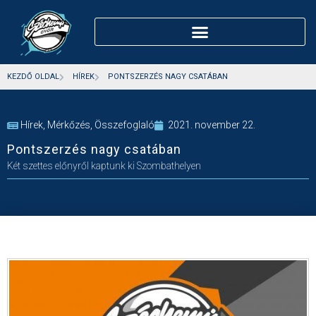
KEZDŐ OLDAL
HÍREK
PONTSZERZÉS NAGY CSATÁBAN
Hírek
,
Mérkőzés
,
Összefoglaló
2021. november 22.
Pontszerzés nagy csatában
Két szettes előnyről kaptunk ki Szombathelyen