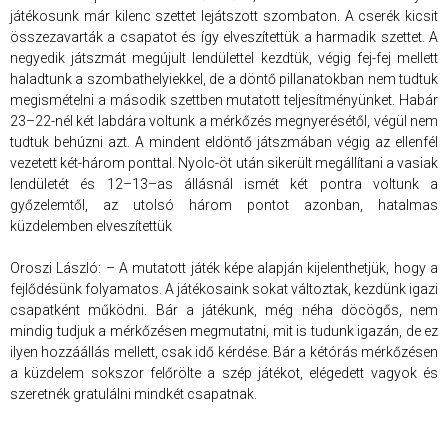
játékosunk már kilenc szettet lejátszott szombaton. A cserék kicsit
összezavarták a csapatot és így elveszítettük a harmadik szettet. A
negyedik játszmát megújult lendülettel kezdtük, végig fej-fej mellett
haladtunk a szombathelyiekkel, de a döntő pillanatokban nem tudtuk
megismételni a második szettben mutatott teljesítményünket. Habár
23–22-nél két labdára voltunk a mérkőzés megnyerésétől, végül nem
tudtuk behúzni azt. A mindent eldöntő játszmában végig az ellenfél
vezetett két-három ponttal. Nyolc-öt után sikerült megállítani a vasiak
lendületét és 12–13–as állásnál ismét két pontra voltunk a
győzelemtől, az utolsó három pontot azonban, hatalmas
küzdelemben elveszítettük
Oroszi László: – A mutatott játék képe alapján kijelenthetjük, hogy a
fejlődésünk folyamatos. A játékosaink sokat változtak, kezdünk igazi
csapatként működni. Bár a játékunk, még néha döcögős, nem
mindig tudjuk a mérkőzésen megmutatni, mit is tudunk igazán, de ez
ilyen hozzáállás mellett, csak idő kérdése. Bár a kétórás mérkőzésen
a küzdelem sokszor felőrölte a szép játékot, elégedett vagyok és
szeretnék gratulálni mindkét csapatnak.