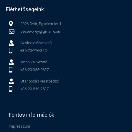
Elérhetőségeink
9026 Győr, Egyetem tér 1.
szesevolley@gmail.com
Szakosztályvezető
+36-70-776-3124
Technikai vezető
+36-20-355-0637
Utánpótlás vezetőedző
+36-20-519-7537
Fontos információk
Impresszum