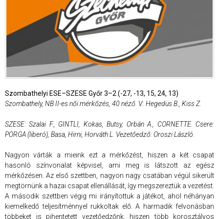
Szombathelyi ESE–SZESE Győr 3–2 (-27, -13, 15, 24, 13)
Szombathely, NB II-es női mérkőzés, 40 néző. V.: Hegedüs B., Kiss Z.
SZESE: Szalai F., GINTLI, Kokas, Butsy, Orbán A., CORNETTE. Csere:
PORGA (liberó), Basa, Hirni, Horváth L. Vezetőedző: Oroszi László.
Nagyon várták a mieink ezt a mérkőzést, hiszen a két csapat
hasonló színvonalat képvisel, ami meg is látszott az egész
mérkőzésen. Az első szettben, nagyon nagy csatában végül sikerült
megtörnünk a hazai csapat ellenállását, így megszereztük a vezetést.
A második szettben végig mi irányítottuk a játékot, ahol néhányan
kiemelkedő teljesítménnyel rukkoltak elő. A harmadik felvonásban
többeket is pihentetett vezetőedzőnk, hiszen több korosztályos