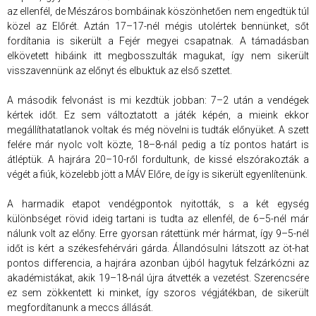
az ellenfél, de Mészáros bombáinak köszönhetően nem engedtük túl
közel az Előrét. Aztán 17–17-nél mégis utolértek bennünket, sőt
fordítania is sikerült a Fejér megyei csapatnak. A támadásban
elkövetett hibáink itt megbosszulták magukat, így nem sikerült
visszavennünk az előnyt és elbuktuk az első szettet.
A második felvonást is mi kezdtük jobban: 7–2 után a vendégek
kértek időt. Ez sem változtatott a játék képén, a mieink ekkor
megállíthatatlanok voltak és még növelni is tudták előnyüket. A szett
felére már nyolc volt közte, 18–8-nál pedig a tíz pontos határt is
átléptük. A hajrára 20–10-ről fordultunk, de kissé elszórakozták a
végét a fiúk, közelebb jött a MÁV Előre, de így is sikerült egyenlítenünk.
A harmadik etapot vendégpontok nyitották, s a két egység
különbséget rövid ideig tartani is tudta az ellenfél, de 6–5-nél már
nálunk volt az előny. Erre gyorsan rátettünk mér hármat, így 9–5-nél
időt is kért a székesfehérvári gárda. Állandósulni látszott az öt-hat
pontos differencia, a hajrára azonban újból hagytuk felzárkózni az
akadémistákat, akik 19–18-nál újra átvették a vezetést. Szerencsére
ez sem zökkentett ki minket, így szoros végjátékban, de sikerült
megfordítanunk a meccs állását.