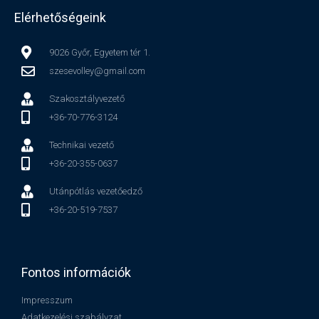
Elérhetőségeink
9026 Győr, Egyetem tér 1.
szesevolley@gmail.com
Szakosztályvezető
+36-70-776-3124
Technikai vezető
+36-20-355-0637
Utánpótlás vezetőedző
+36-20-519-7537
Fontos információk
Impresszum
Adatkezelési szabályzat