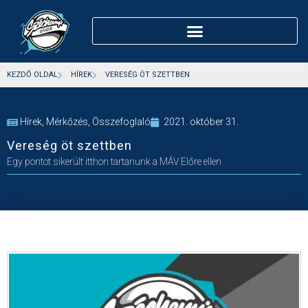
KEZDŐ OLDAL
HÍREK
VERESÉG ÖT SZETTBEN
Hírek
,
Mérkőzés
,
Összefoglaló
2021. október 31.
Vereség öt szettben
Egy pontot sikerült itthon tartanunk a MÁV Előre ellen