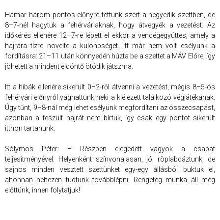
Hamar három pontos előnyre tettünk szert a negyedik szettben, de
8–7-nél hagytuk a fehérváriaknak, hogy átvegyék a vezetést. Az
időkérés ellenére 12–7-re lépett el ekkor a vendégegyüttes, amely a
hajrára tízre növelte a különbséget. Itt már nem volt esélyünk a
fordításra: 21–11 után könnyedén húzta be a szettet a MÁV Előre, így
jöhetett a mindent eldöntő ötödik játszma.
Itt a hibák ellenére sikerült 0–2-ről átvenni a vezetést, mégis 8–5-ös
fehérvári előnyről vághattunk neki a kiélezett találkozó végjátékának.
Úgy tűnt, 9–8-nál még lehet esélyünk megfordítani az összecsapást,
azonban a feszült hajrát nem bírtuk, így csak egy pontot sikerült
itthon tartanunk.
Sólymos Péter: – Részben elégedett vagyok a csapat
teljesítményével. Helyenként színvonalasan, jól röplabdáztunk, de
sajnos minden vesztett szettünket egy-egy állásból buktuk el,
ahonnan nehezen tudtunk továbblépni. Rengeteg munka áll még
előttünk, innen folytatjuk!