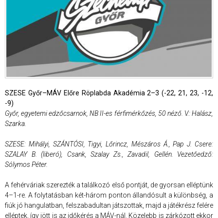
SZESE Győr–MÁV Előre Röplabda Akadémia 2–3 (-22, 21, 23, -12,
-9)
Győr, egyetemi edzőcsarnok, NB II-es férfimérkőzés, 50 néző. V.: Halász,
Szarka.
SZESE: Mihályi, SZÁNTÓSI, Tigyi, Lőrincz, Mészáros Á., Pap J. Csere:
SZALAY B. (liberó), Csank, Szalay Zs., Zavadil, Gellén. Vezetőedző:
Sólymos Péter.
A fehérváriak szerezték a találkozó első pontját, de gyorsan elléptünk
4–1-re. A folytatásban két-három ponton állandósult a különbség, a
fiúk jó hangulatban, felszabadultan játszottak, majd a játékrész felére
elléptek, így jött is az időkérés a MÁV-nál. Közelebb is zárkózott ekkor