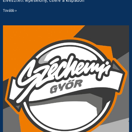
Elvesztett lépéselőny, csere a kispadon
Tovább »