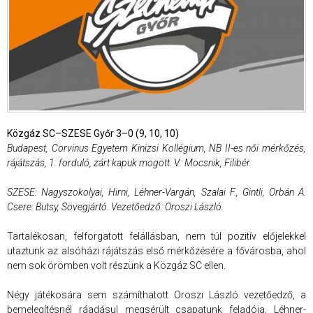
Közgáz SC–SZESE Győr 3–0 (9, 10, 10)
Budapest, Corvinus Egyetem Kinizsi Kollégium, NB II-es női mérkőzés,
rájátszás, 1. forduló, zárt kapuk mögött. V.: Mocsnik, Filibér.
SZESE: Nagyszokolyai, Hirni, Léhner-Vargán, Szalai F., Gintli, Orbán A.
Csere: Butsy, Sövegjártó. Vezetőedző: Oroszi László.
Tartalékosan, felforgatott felállásban, nem túl pozitív előjelekkel
utaztunk az alsóházi rájátszás első mérkőzésére a fővárosba, ahol
nem sok örömben volt részünk a Közgáz SC ellen.
Négy játékosára sem számíthatott Oroszi László vezetőedző, a
bemelegítésnél ráadásul megsérült csapatunk feladója, Léhner-