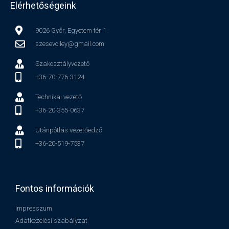
Elérhetőségeink
9026 Győr, Egyetem tér 1.
szesevolley@gmail.com
Szakosztályvezető
+36-70-776-3124
Technikai vezető
+36-20-355-0637
Utánpótlás vezetőedző
+36-20-519-7537
Fontos információk
Impresszum
Adatkezelési szabályzat