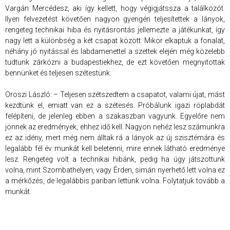
Vargán Mercédesz, aki így kellett, hogy végigjátssza a találkozót.
Ilyen felvezetést követően nagyon gyengén teljesítettek a lányok,
rengeteg technikai hiba és nyitásrontás jellemezte a játékunkat, így
nagy lett a különbség a két csapat között. Mikor elkaptuk a fonalat,
néhány jó nyitással és labdamenettel a szettek elején még közelebb
tudtunk zárkózni a budapestiekhez, de ezt követően megnyitottak
bennünket és teljesen szétestünk.
Oroszi László: – Teljesen szétszedtem a csapatot, valami újat, mást
kezdtünk el, emiatt van ez a szétesés. Próbálunk igazi röplabdát
felépíteni, de jelenleg ebben a szakaszban vagyunk. Egyelőre nem
jönnek az eredmények, ehhez idő kell. Nagyon nehéz lesz számunkra
ez az idény, mert még nem álltak rá a lányok az új szisztémára és
legalább fél év munkát kell beletenni, mire ennek látható eredménye
lesz. Rengeteg volt a technikai hibánk, pedig ha úgy játszottunk
volna, mint Szombathelyen, vagy Érden, simán nyerhető lett volna ez
a mérkőzés, de legalábbis pariban lettünk volna. Folytatjuk tovább a
munkát.