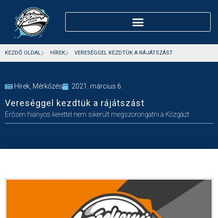
KEZDŐ OLDAL
HÍREK
VERESÉGGEL KEZDTÜK A RÁJÁTSZÁST
Hírek
,
Mérkőzés
2021. március 6.
Vereséggel kezdtük a rájátszást
Erősen hiányos kerettel nem sikerült megszorongatni a Közgázt