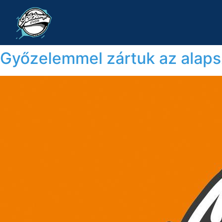
Győzelemmel zártuk az alap