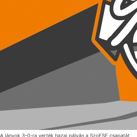
A lányok 3–0-ra verték hazai pályán a SzoESE csapatát