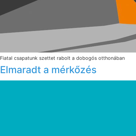
Fiatal csapatunk szettet rabolt a dobogós otthonában
Elmaradt a mérkőzés